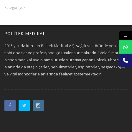
Kategori yok
POLİTEK MEDİKAL
→
2015 yılında kurulan Politek Medikal A.Ş. sağlık sektöründe yenilikçi
tıbbi cihazlar ve profesyonel çözümler sunmaktadır. “Velar” markası
altında medikal aydınlatma ürünleri üretimi yapan Politek, tıbbi cihaz
alanında da ateş ölçerler, nebulizatörler, aspiratörler, negatoskoplar
ve vital monitörler alanlarında faaliyet göstermektedir.