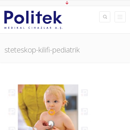
steteskop-kilifi-pediatrik